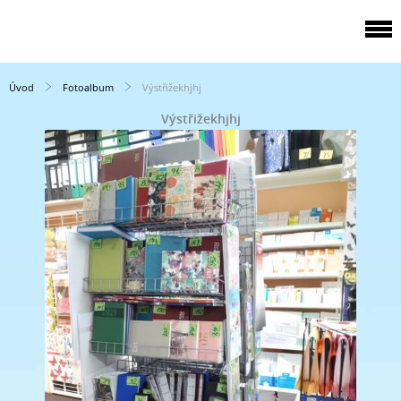
Úvod
Fotoalbum
Výstřižekhjhj
Výstřižekhjhj