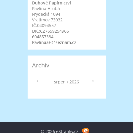
Duhové Papírnictví
Pavlína Hrubá
Frydecká 1094
Vratimov 73932
IČ:04094557
DIČ:CZ7659254966
604857384
PavlinaaH@seznam.cz
Archiv
<<
srpen / 2026
>>
© 2026 eStránky.cz